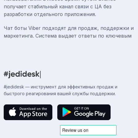
получает стабильный канал связи с ЦА без
разработки отдельного приложения.
Чат боты Viber подходят для продаж, поддержки и
маркетинга. Система выдает ответы по ключевым
словам, оформляет покупки прямо в чате,
отправляет акции и синхронизируется с CRM,
сайтом или складом для актуального обновления
данных. Клиент получает обратную связь 24/7, а
вы — экономию на сотрудниках и лояльность
аудитории.
#jedidesk — инструмент для эффективных продаж и
быстрого реагирования вашей службы поддержки.
Почему вашему бизнесу нужен
чат-бот Viber
Чат-бот Вайбер может дать вашему бизнесу
целый ряд преимуществ: