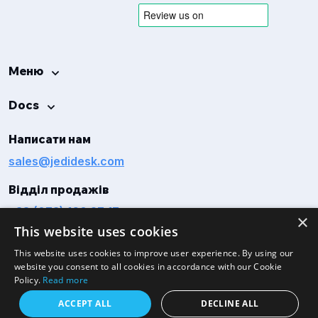
Меню
Docs
Написати нам
sales@jedidesk.com
Відділ продажів
+38 (073) 160 27 17
×
This website uses cookies
This website uses cookies to improve user experience. By using our
website you consent to all cookies in accordance with our Cookie
Policy.
Read more
ACCEPT ALL
DECLINE ALL