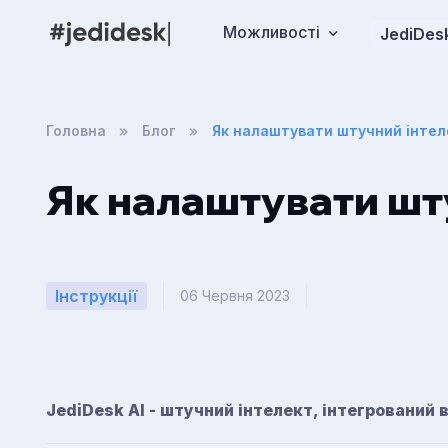
Можливості
JediDesk
Головна
Блог
Як налаштувати штучний інтеле
Як налаштувати шту
Інструкції
06 Червня 2023
JediDesk AI - штучний інтелект, інтегрований 