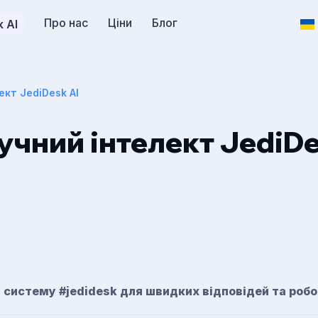
Про нас
Ціни
Блог
 AI
кт JediDesk AI
чний інтелект JediDe
в систему #jedidesk для швидких відповідей та робо