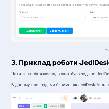
Ст
3. Приклад роботи JediDesk
Чати та повідомлення, в яких було задіяно JediDe
В даному прикладі ми бачимо, як JediDesk AI дає