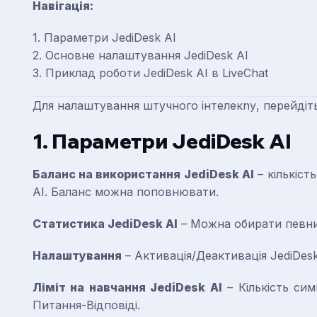
Навігація:
1. Параметри JediDesk AI
2. Основне налаштування JediDesk AI
3. Приклад роботи JediDesk AI в LiveChat
Для налаштування штучного інтелекnу, перейдіт
1. Параметри JediDesk AI
Баланс на використання JediDesk AI
– кількіст
AI. Баланс можна поповнювати.
Статистика JediDesk AI
– Можна обирати певни
Налаштування
– Активація/Деактивація JediDesk
Ліміт на навчання JediDesk AI
– Кількість сим
Питання-Відповіді.