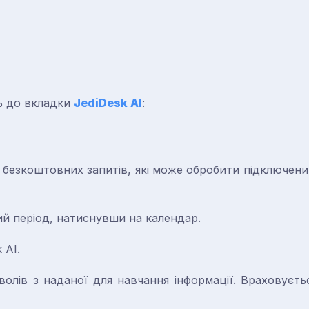
ь до вкладки
JediDesk AI
:
ь безкоштовних запитів, які може обробити підключени
й період, натиснувши на календар.
 AI.
волів з наданої для навчання інформації. Враховуєть