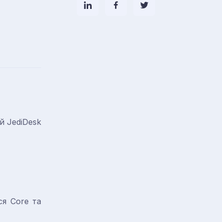
й JediDesk
ся Core та