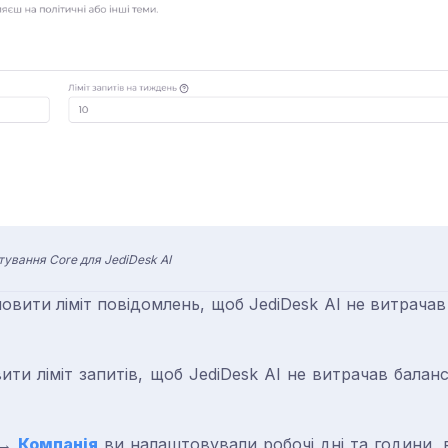
ування Core для JediDesk AI
вити ліміт повідомлень, щоб JediDesk AI не витрачав
ти ліміт запитів, щоб JediDesk AI не витрачав балан
 →
Компанія
ви налаштовували робочі дні та години,