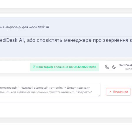
ня-відповіді для JediDesk AI
JediDesk AI, або сповістять менеджера про звернення к