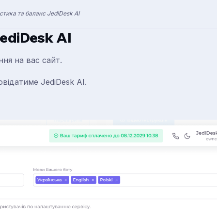
стика та баланс JediDesk AI
ediDesk AI
ня на вас сайт.
овідатиме JediDesk AI.