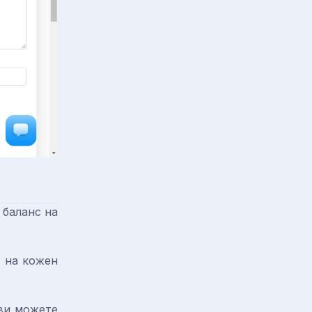
 баланс на
с на кожен
 ви можете