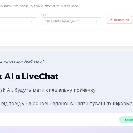
оп-слова для JediDesk AI
 AI в LiveChat
sk AI, будуть мати спеціальну позначку.
 відповідь на основі наданої в налаштуваннях інформац