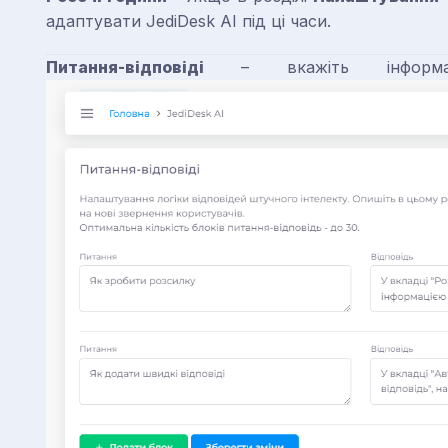
адаптувати JediDesk AI під ці часи.
Питання-відповіді
– вкажіть інформа