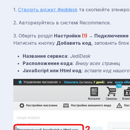
1. ​
Створіть віджет #jedidesk
та скопіюйте згенеро
2. Авторизуйтесь в системі Recommence.
3. Оберіть розділ
Настройки
(1)
→ Подключение в
Натисніть кнопку
Добавить код
, заповніть бло
Название сервиса
:
JediDesk
Расположение кода
:
Внизу всех страниц
JavaScript или Html код
:
вставте код нашого