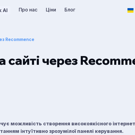
Про нас
Ціни
Блог
 AI
рез Recommence
на сайті через Recomm
ечує можливість створення високоякісного інтернет
танням інтуїтивно зрозумілої панелі керування.