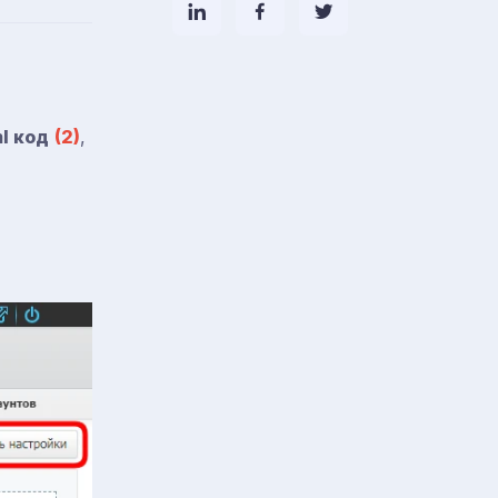
l код
(2)
,