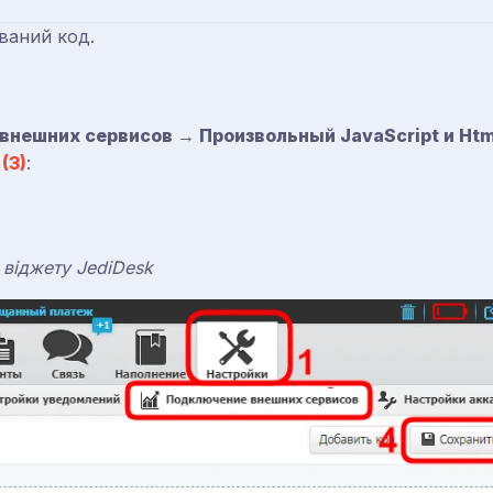
ваний код.
нешних сервисов → Произвольный JavaScript и Htm
к
(3)
:
 віджету JediDesk