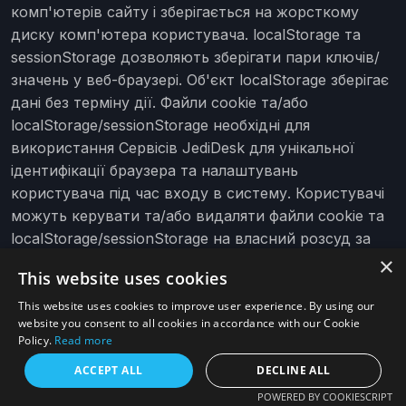
комп'ютерів сайту і зберігається на жорсткому
диску комп'ютера користувача. localStorage та
sessionStorage дозволяють зберігати пари ключів/
значень у веб-браузері. Об'єкт localStorage зберігає
дані без терміну дії. Файли cookie та/або
localStorage/sessionStorage необхідні для
використання Сервісів JediDesk для унікальної
ідентифікації браузера та налаштувань
користувача під час входу в систему. Користувачі
можуть керувати та/або видаляти файли cookie та
localStorage/sessionStorage на власний розсуд за
допомогою налаштувань браузера. Користувачі
×
This website uses cookies
можуть чистити (вилучати) файли cookie та
localStorage/sessionStorage, які вже знаходяться на
This website uses cookies to improve user experience. By using our
website you consent to all cookies in accordance with our Cookie
їх комп'ютерах, а також заборонити їх
Policy.
Read more
використання в більшості браузерів. Однак, якщо
ACCEPT ALL
DECLINE ALL
користувачі вирішують це зробити, їм, можливо,
доведеться вручну налаштовувати певні
POWERED BY COOKIESCRIPT