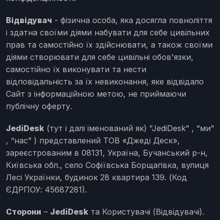
Відвідувач
- фізична особа, яка досягла повноліття
і здатна своїми діями набувати для себе цивільних
прав та самостійно їх здійснювати, а також своїми
діями створювати для себе цивільні обов'язки,
самостійно їх виконувати та нести
відповідальність за їх невиконання, яке відвідало
Сайт з інформаційною метою, не приймаючи
публічну оферту.
JediDesk
(тут і далі іменований як) ”JediDesk” , “ми”
, “нас” ) представлений ​​ТОВ «Джеді Деск»,
зареєстрованим в 08131, Україна, Бучанський р-н,
Київська обл., село Софіївська Борщагівка, вулиця
Лесі Українки, будинок 28 квартира 139. (Код
ЄДРПОУ: 45687281).
Сторони
–
JediDesk
та Користувачі (Відвідувачі).