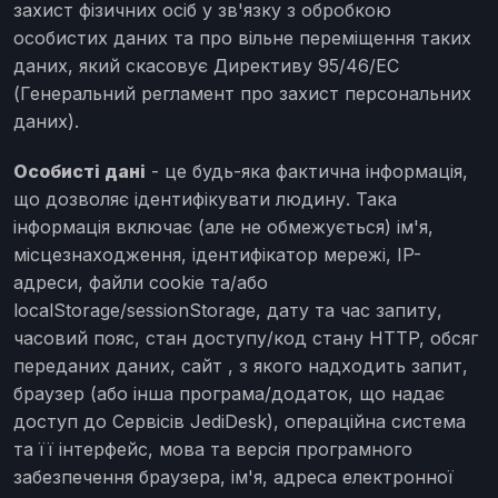
захист фізичних осіб у зв'язку з обробкою
особистих даних та про вільне переміщення таких
даних, який скасовує Директиву 95/46/EC
(Генеральний регламент про захист персональних
даних).
Особисті дані
- це будь-яка фактична інформація,
що дозволяє ідентифікувати людину. Така
інформація включає (але не обмежується) ім'я,
місцезнаходження, ідентифікатор мережі, IP-
адреси, файли cookie та/або
localStorage/sessionStorage, дату та час запиту,
часовий пояс, стан доступу/код стану HTTP, обсяг
переданих даних, сайт , з якого надходить запит,
браузер (або інша програма/додаток, що надає
доступ до Сервісів JediDesk), операційна система
та її інтерфейс, мова та версія програмного
забезпечення браузера, ім'я, адреса електронної