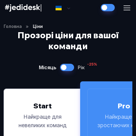
Головна
Ціни
Прозорі ціни для вашої
команди
-25%
Місяць
Рік
Start
Pro
Найкраще для
Найкраще 
невеликих команд
зростаючих к